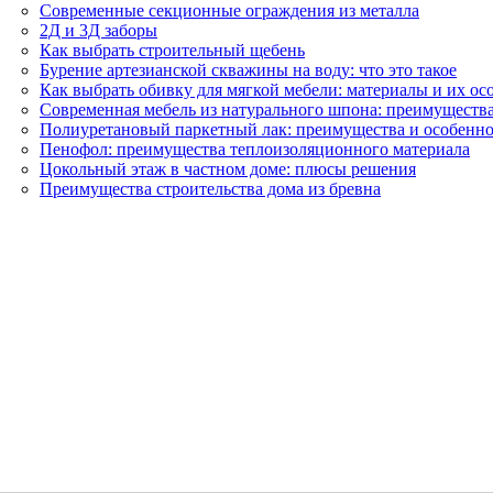
Современные секционные ограждения из металла
2Д и 3Д заборы
Как выбрать строительный щебень
Бурение артезианской скважины на воду: что это такое
Как выбрать обивку для мягкой мебели: материалы и их ос
Современная мебель из натурального шпона: преимуществ
Полиуретановый паркетный лак: преимущества и особенно
Пенофол: преимущества теплоизоляционного материала
Цокольный этаж в частном доме: плюсы решения
Преимущества строительства дома из бревна