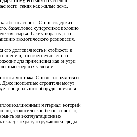
годаря этому, его можно успешно
асности, таких как жилые дома,
ая безопасность. Он не содержит
ого, базальтовое супертонкое волокно
честве сырья. Таким образом, его
анению экологического равновесия.
 его долговечность и стойкость к
 гниению, что обеспечивает его
подходит для применения как внутри
вию атмосферных условий.
остотой монтажа. Оно легко режется и
м. Даже неопытные строители могут
бует специального оборудования для
теплоизоляционный материал, который
огню, экологической безопасностью,
ономить на эксплуатационных
ать вклад в охрану окружающей среды.