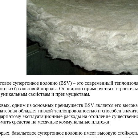
ьтовое супертонкое волокно (BSV) – это современный теплоизо
ают из базальтовой породы. Он широко применяется в строител
 уникальным свойствам и преимуществам.
рвых, одним из основных преимуществ BSV является его высока
материал обладает низкой теплопроводностью и способен значите
даря этому эксплуатационные расходы на отопление существенно
омить средства на месячные коммунальные платежи.
орых, базальтовое супертонкое волокно имеет высокую стойкост