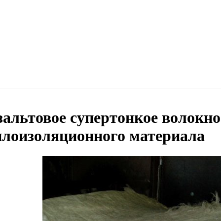
зальтовое супертонкое волокн
плоизоляционного материала