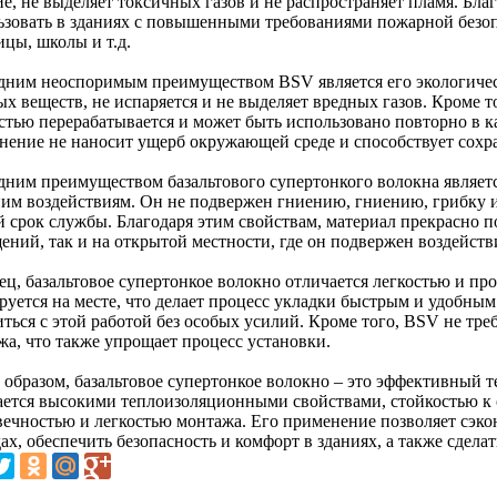
е, не выделяет токсичных газов и не распространяет пламя. Бла
ьзовать в зданиях с повышенными требованиями пожарной безоп
ицы, школы и т.д.
дним неоспоримым преимуществом BSV является его экологическ
х веществ, не испаряется и не выделяет вредных газов. Кроме т
стью перерабатывается и может быть использовано повторно в ка
нение не наносит ущерб окружающей среде и способствует сохр
дним преимуществом базальтового супертонкого волокна является
им воздействиям. Он не подвержен гниению, гниению, грибку и
й срок службы. Благодаря этим свойствам, материал прекрасно 
ений, так и на открытой местности, где он подвержен воздейст
ец, базальтовое супертонкое волокно отличается легкостью и пр
руется на месте, что делает процесс укладки быстрым и удобны
ться с этой работой без особых усилий. Кроме того, BSV не тре
жа, что также упрощает процесс установки.
 образом, базальтовое супертонкое волокно – это эффективный 
ается высокими теплоизоляционными свойствами, стойкостью к 
вечностью и легкостью монтажа. Его применение позволяет сэк
ах, обеспечить безопасность и комфорт в зданиях, а также сдел