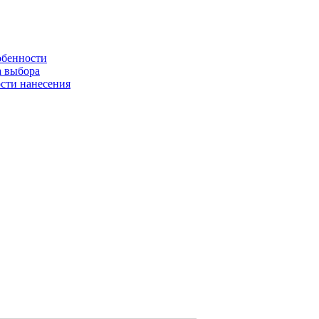
обенности
а выбора
сти нанесения