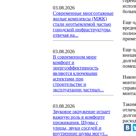
горени
испол
03.08.2026
больн
Современные многоэтажные
жилые комплексы (МЖК)
Еще о
стали неотъемлемой частью
вредны
городской инфраструктуры,
полно
отвечая на...
приме
Еще о
03.08.2026
внешн
В современном мире
долги
комфорт и
помещ
энергоэффективность
являются ключевыми
Након
аспектами при
монти
строительстве и
справи
эксплуатации частных...
монта
Таким
03.08.2026
отлич
Звуковое окружение играет
долго
важную роль в комфорте
расход
проживания. Шумы с
улицы, звуки соседей и
внутренние шумы могут...