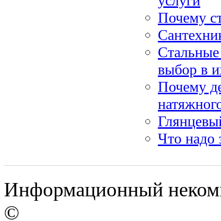
услуги
Почему ст
Сантехник
Стальные
выбор в и
Почему де
натяжног
Глянцевый
Что надо 
Информационный некомме
©