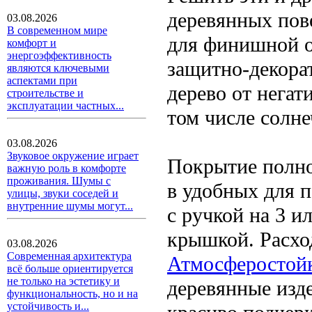
деревянных пов
03.08.2026
В современном мире
для финишной 
комфорт и
энергоэффективность
защитно-декора
являются ключевыми
аспектами при
дерево от негат
строительстве и
эксплуатации частных...
том числе солне
03.08.2026
Звуковое окружение играет
Покрытие полно
важную роль в комфорте
проживания. Шумы с
в удобных для п
улицы, звуки соседей и
внутренние шумы могут...
с ручкой на 3 и
крышкой. Расход
03.08.2026
Современная архитектура
Атмосферостойк
всё больше ориентируется
не только на эстетику и
деревянные изд
функциональность, но и на
устойчивость и...