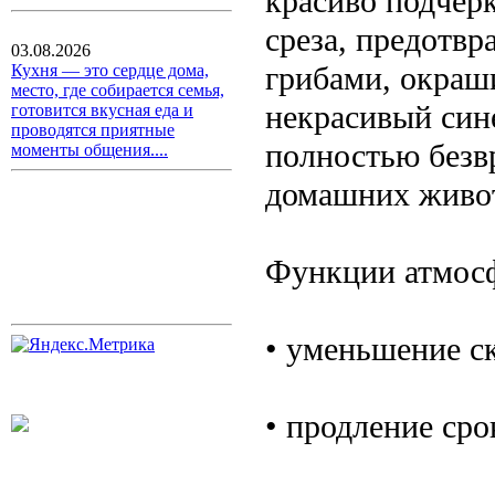
красиво подчер
среза, предотв
03.08.2026
грибами, окраш
Кухня — это сердце дома,
место, где собирается семья,
некрасивый син
готовится вкусная еда и
проводятся приятные
полностью безвр
моменты общения....
домашних живо
Функции атмосф
• уменьшение с
• продление ср