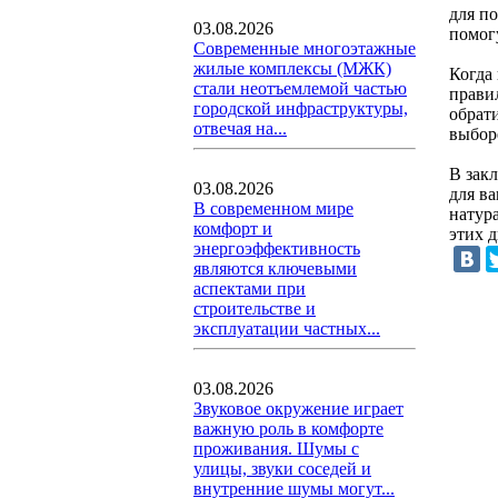
для п
03.08.2026
помог
Современные многоэтажные
жилые комплексы (МЖК)
Когда
стали неотъемлемой частью
прави
городской инфраструктуры,
обрат
отвечая на...
выбор
В зак
03.08.2026
для в
В современном мире
натур
комфорт и
этих 
энергоэффективность
являются ключевыми
аспектами при
строительстве и
эксплуатации частных...
03.08.2026
Звуковое окружение играет
важную роль в комфорте
проживания. Шумы с
улицы, звуки соседей и
внутренние шумы могут...