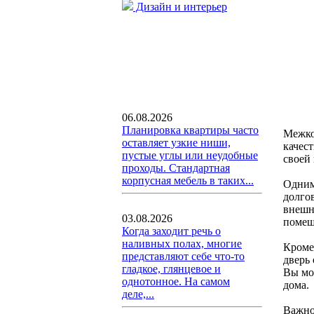
Дизайн и интерьер
06.08.2026
Планировка квартиры часто
Межко
оставляет узкие ниши,
качес
пустые углы или неудобные
своей 
проходы. Стандартная
корпусная мебель в таких...
Одним
долго
внешн
03.08.2026
помещ
Когда заходит речь о
наливных полах, многие
Кроме
представляют себе что-то
дверь 
гладкое, глянцевое и
Вы мо
однотонное. На самом
дома.
деле,...
Важно