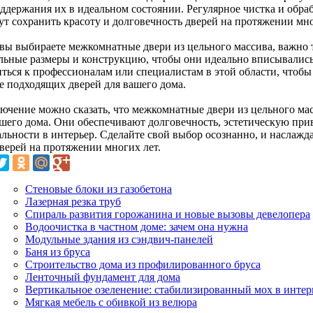
оддержания их в идеальном состоянии. Регулярное чистка и обр
ут сохранить красоту и долговечность дверей на протяжении мно
 вы выбираете межкомнатные двери из цельного массива, важно 
льные размеры и конструкцию, чтобы они идеально вписывались
иться к профессионалам или специалистам в этой области, чтоб
е подходящих дверей для вашего дома.
лючение можно сказать, что межкомнатные двери из цельного ма
ашего дома. Они обеспечивают долговечность, эстетическую при
альности в интерьер. Сделайте свой выбор осознанно, и наслаж
дверей на протяжении многих лет.
Стеновые блоки из газобетона
Лазерная резка труб
Спираль развития горожанина и новые вызовы девелопера
Водоочистка в частном доме: зачем она нужна
Модульные здания из сэндвич-панелей
Баня из бруса
Строительство дома из профилированного бруса
Ленточный фундамент для дома
Вертикальное озеленение: стабилизированный мох в интер
Мягкая мебель с обивкой из велюра