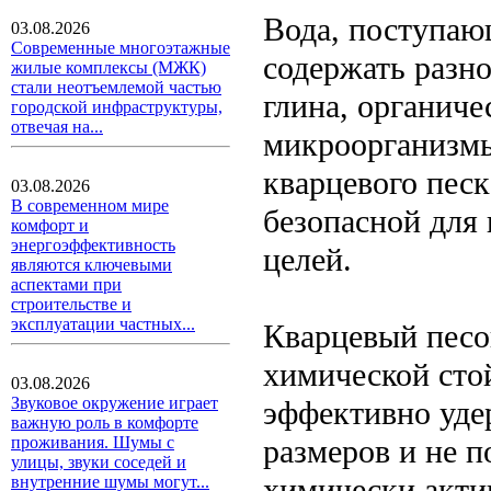
Вода, поступаю
03.08.2026
Современные многоэтажные
содержать разно
жилые комплексы (МЖК)
стали неотъемлемой частью
глина, органиче
городской инфраструктуры,
отвечая на...
микроорганизмы
кварцевого песк
03.08.2026
В современном мире
безопасной для
комфорт и
энергоэффективность
целей.
являются ключевыми
аспектами при
строительстве и
эксплуатации частных...
Кварцевый песо
химической стой
03.08.2026
Звуковое окружение играет
эффективно уде
важную роль в комфорте
размеров и не 
проживания. Шумы с
улицы, звуки соседей и
химически акти
внутренние шумы могут...