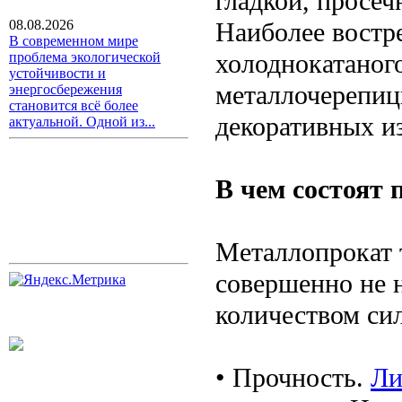
гладкой, просе
Наиболее востр
08.08.2026
В современном мире
холоднокатаног
проблема экологической
устойчивости и
металлочерепиц
энергосбережения
становится всё более
декоративных и
актуальной. Одной из...
В чем состоят 
Металлопрокат 
совершенно не 
количеством си
• Прочность.
Ли