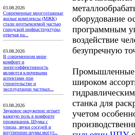
металлообрабат
03.08.2026
Современные многоэтажные
оборудование о
жилые комплексы (МЖК)
стали неотъемлемой частью
программным у
городской инфраструктуры,
отвечая на...
воздействие че
безупречную точ
03.08.2026
В современном мире
комфорт и
энергоэффективность
Промышленные 
являются ключевыми
аспектами при
широком ассорт
строительстве и
эксплуатации частных...
гидравлическим
станка для раск
03.08.2026
Звуковое окружение играет
учетом особенн
важную роль в комфорте
производственн
проживания. Шумы с
улицы, звуки соседей и
гильотин ЧПУ
с
внутренние шумы могут...