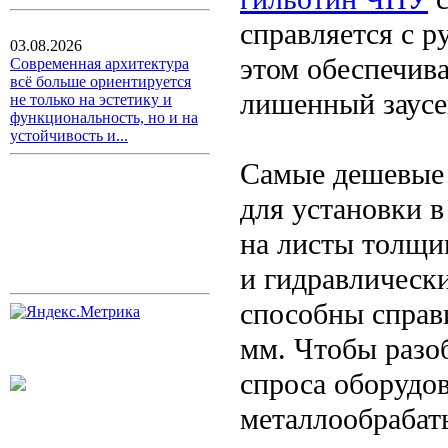
справляется с р
03.08.2026
этом обеспечива
Современная архитектура
всё больше ориентируется
лишенный заусе
не только на эстетику и
функциональность, но и на
устойчивость и...
Самые дешевые 
для установки 
на листы толщи
и гидравлическ
способны справ
мм. Чтобы разо
спроса оборудов
металлообрабат