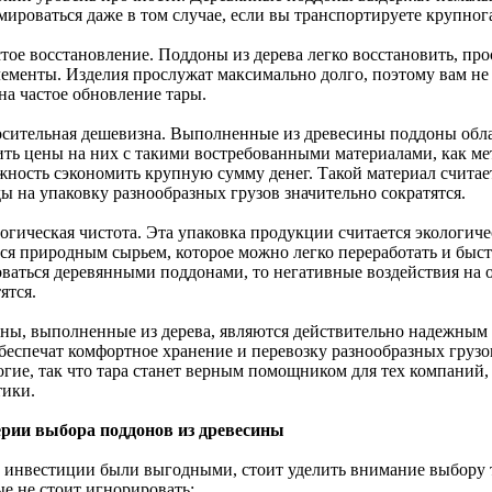
мироваться даже в том случае, если вы транспортируете крупног
стое восстановление. Поддоны из дерева легко восстановить, п
лементы. Изделия прослужат максимально долго, поэтому вам не
на частое обновление тары.
осительная дешевизна. Выполненные из древесины поддоны обл
ить цены на них с такими востребованными материалами, как мет
жность сэкономить крупную сумму денег. Такой материал считае
ы на упаковку разнообразных грузов значительно сократятся.
логическая чистота. Эта упаковка продукции считается экологич
тся природным сырьем, которое можно легко переработать и быст
оваться деревянными поддонами, то негативные воздействия на
ятся.
ны, выполненные из дерева, являются действительно надежным 
беспечат комфортное хранение и перевозку разнообразных груз
огие, так что тара станет верным помощником для тех компаний,
тики.
рии выбора поддонов из древесины
 инвестиции были выгодными, стоит уделить внимание выбору т
ые не стоит игнорировать: