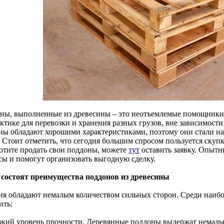
ны, выполненные из древесины – это неотъемлемые помощники 
актике для перевозки и хранения разных грузов, вне зависимост
ны обладают хорошими характеристиками, поэтому они стали н
. Стоит отметить, что сегодня большим спросом пользуется скуп
хотите продать свои поддоны, можете
тут
оставить заявку. Опытн
сы и помогут организовать выгодную сделку.
 состоят преимущества поддонов из древесины
ия обладают немалым количеством сильных сторон. Среди наиб
ить:
окий уровень прочности. Деревянные поддоны выдержат немалые