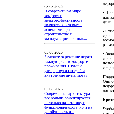
дефор
03.08.2026
В современном мире
• Про
комфорт и
или э
энергоэффективность
денег 
являются ключевыми
аспектами при
• Отн
строительстве и
сравн
эксплуатации частных...
возмо
расход
03.08.2026
• Эко
Звуковое окружение играет
являе
важную роль в комфорте
польз
проживания. Шумы с
сократ
улицы, звуки соседей и
внутренние шумы могут...
Поддо
Они о
недор
03.08.2026
логис
Современная архитектура
всё больше ориентируется
Крите
не только на эстетику и
функциональность, но и на
Чтобы
устойчивость и...
котор