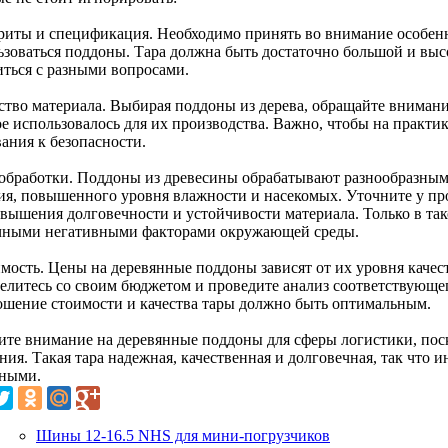
ариты и спецификация. Необходимо принять во внимание особенн
ьзоваться поддоны. Тара должна быть достаточно большой и вы
иться с разными вопросами.
ство материала. Выбирая поддоны из дерева, обращайте внимание
ое использовалось для их производства. Важно, чтобы на практи
ания к безопасности.
 обработки. Поддоны из древесины обрабатывают разнообразным
ия, повышенного уровня влажности и насекомых. Уточните у про
овышения долговечности и устойчивости материала. Только в та
чными негативными факторами окружающей среды.
мость. Цены на деревянные поддоны зависят от их уровня качест
елитесь со своим бюджетом и проведите анализ соответствующег
ошение стоимости и качества тары должно быть оптимальным.
ите внимание на деревянные поддоны для сферы логистики, пос
ия. Такая тара надежная, качественная и долговечная, так что и
ными.
Шины 12-16.5 NHS для мини-погрузчиков