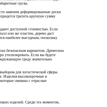
абаритные грузы.
росто заменив деформированные доски
 придется тратить крупную сумму
адают доступной стоимостью. Если
алл или же пластик, дерево даст
тся наиболее выгодным, поскольку
ески безопасным вариантом. Древесина
ро утилизировать. Если вы будете
 окружающую среду значительно
выбором для логистической сферы.
ов. Изделия высокопрочные и
 которые связаны с отраслью
аких изделий. Среди тех моментов,