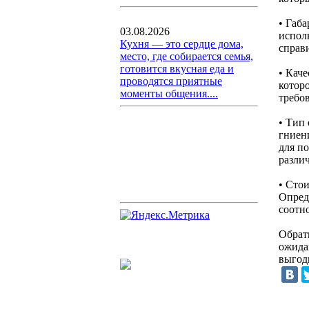
• Габ
03.08.2026
испол
Кухня — это сердце дома,
справ
место, где собирается семья,
готовится вкусная еда и
• Каче
проводятся приятные
котор
моменты общения....
требов
• Тип
гниен
для п
разли
• Стои
Опред
соотн
Обрат
ожидан
выгод