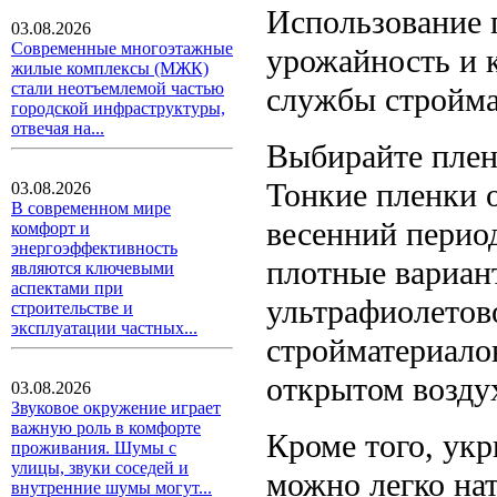
Использование 
03.08.2026
Современные многоэтажные
урожайность и к
жилые комплексы (МЖК)
стали неотъемлемой частью
службы стройма
городской инфраструктуры,
отвечая на...
Выбирайте плен
Тонкие пленки 
03.08.2026
В современном мире
весенний период
комфорт и
энергоэффективность
плотные вариант
являются ключевыми
аспектами при
ультрафиолетово
строительстве и
эксплуатации частных...
стройматериало
открытом возду
03.08.2026
Звуковое окружение играет
важную роль в комфорте
Кроме того, укр
проживания. Шумы с
улицы, звуки соседей и
можно легко нат
внутренние шумы могут...