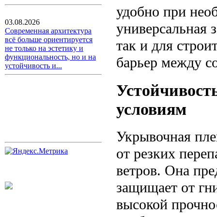
удобно при нео
03.08.2026
универсальная з
Современная архитектура
всё больше ориентируется
так и для стро
не только на эстетику и
функциональность, но и на
барьер между с
устойчивость и...
Устойчивост
условиям
Укрывочная пле
от резких пере
ветров. Она пре
защищает от гн
высокой прочно