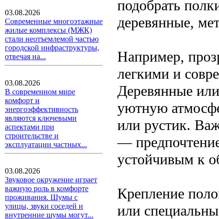
подобрать полки
03.08.2026
деревянные, ме
Современные многоэтажные
жилые комплексы (МЖК)
стали неотъемлемой частью
городской инфраструктуры,
Например, проз
отвечая на...
легкими и совр
03.08.2026
Деревянные или
В современном мире
комфорт и
уютную атмосфе
энергоэффективность
являются ключевыми
или рустик. Ва
аспектами при
строительстве и
— предпочтение
эксплуатации частных...
устойчивым к о
03.08.2026
Звуковое окружение играет
важную роль в комфорте
Крепление поло
проживания. Шумы с
улицы, звуки соседей и
или специальны
внутренние шумы могут...