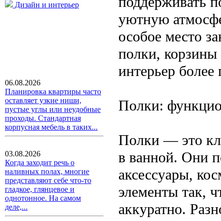
поддерживать по
Дизайн и интерьер
уютную атмосфе
особое место з
полки, корзины
интерьер более
06.08.2026
Планировка квартиры часто
оставляет узкие ниши,
Полки: функцио
пустые углы или неудобные
проходы. Стандартная
корпусная мебель в таких...
Полки — это кл
в ванной. Они 
03.08.2026
Когда заходит речь о
аксессуары, кос
наливных полах, многие
представляют себе что-то
элементы так, ч
гладкое, глянцевое и
однотонное. На самом
аккуратно. Разн
деле,...