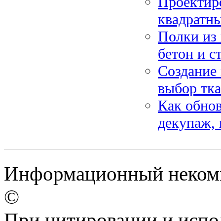
Проектиро
квадратны
Полки из 
бетон и с
Создание 
выбор тка
Как обно
декупаж, 
Информационный некомме
©
При цитировании и испо