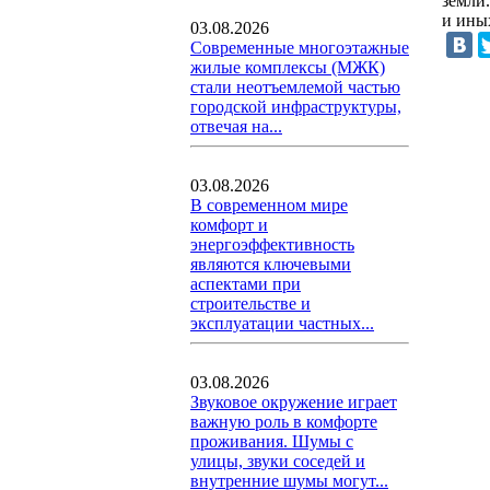
земли
и ины
03.08.2026
Современные многоэтажные
жилые комплексы (МЖК)
стали неотъемлемой частью
городской инфраструктуры,
отвечая на...
03.08.2026
В современном мире
комфорт и
энергоэффективность
являются ключевыми
аспектами при
строительстве и
эксплуатации частных...
03.08.2026
Звуковое окружение играет
важную роль в комфорте
проживания. Шумы с
улицы, звуки соседей и
внутренние шумы могут...