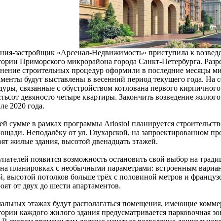
ния-застройщик «Арсенал-Недвижимость» приступила к возведен
тории Приморского микрорайона города Санкт-Петербурга. Раз
нение строительных процедур оформили в последние месяцы ми
аменты будут выставлены в весенний период текущего года. На
дуры, связанные с обустройством котлована первого кирпичного
стьсот девяносто четыре квартиры. Закончить возведение жилог
ле 2020 года.
ей сумме в рамках программы Ariosto! планируется строительств
ощади. Неподалёку от ул. Глухарской, на запроектированном п
оят жилые здания, высотой двенадцать этажей.
упателей появится возможность остановить свой выбор на трад
 на планировках с необычными параметрами: встроенным вариан
й, высотой потолков больше трёх с половиной метров и францу
оят от двух до шести апартаментов.
чальных этажах будут располагаться помещения, имеющие комме
тории каждого жилого здания предусматривается парковочная зо