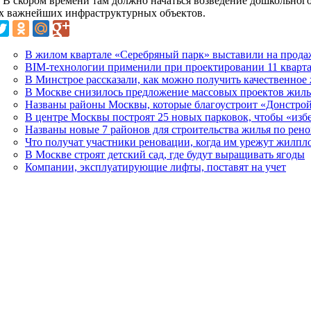
. В скором времени там должно начаться возведение дошкольног
х важнейших инфраструктурных объектов.
В жилом квартале «Серебряный парк» выставили на прода
BIM-технологии применили при проектировании 11 кварт
В Минстрое рассказали, как можно получить качественное
В Москве снизилось предложение массовых проектов жиль
Названы районы Москвы, которые благоустроит «Донстро
В центре Москвы построят 25 новых парковок, чтобы «изб
Названы новые 7 районов для строительства жилья по рен
Что получат участники реновации, когда им урежут жилпл
В Москве строят детский сад, где будут выращивать ягоды
Компании, эксплуатирующие лифты, поставят на учет