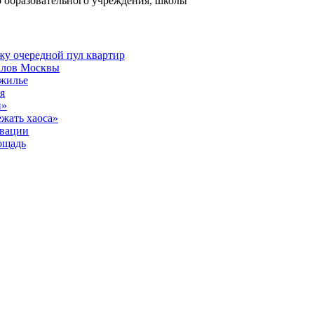
о образовательного учреждения, школы
жу очередной пул квартир
алов Москвы
 жилье
я
й»
ежать хаоса»
овации
ощадь