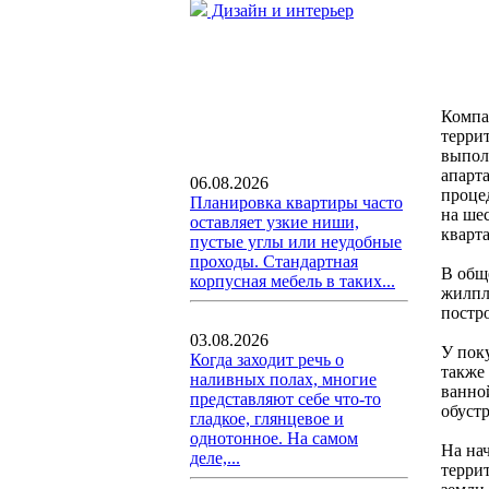
Дизайн и интерьер
Компа
терри
выпол
апарт
06.08.2026
проце
Планировка квартиры часто
на ше
оставляет узкие ниши,
кварта
пустые углы или неудобные
проходы. Стандартная
В общ
корпусная мебель в таких...
жилпл
постр
03.08.2026
У пок
Когда заходит речь о
также
наливных полах, многие
ванно
представляют себе что-то
обустр
гладкое, глянцевое и
однотонное. На самом
На на
деле,...
терри