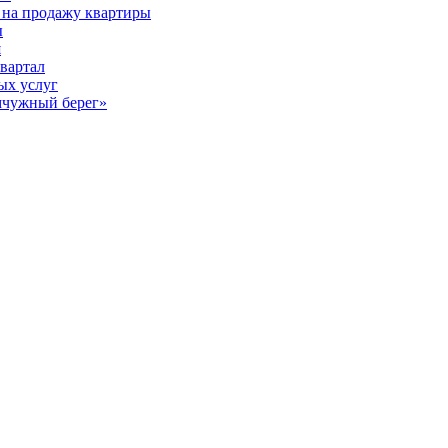
 на продажу квартиры
ы
я
вартал
ых услуг
мчужный берег»