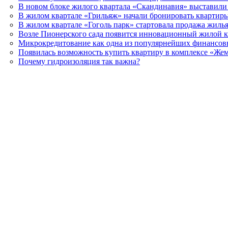
В новом блоке жилого квартала «Скандинавия» выставили
В жилом квартале «Грильяж» начали бронировать квартир
В жилом квартале «Гоголь парк» стартовала продажа жиль
Возле Пионерского сада появится инновационный жилой к
Микрокредитование как одна из популярнейших финансов
Появилась возможность купить квартиру в комплексе «Же
Почему гидроизоляция так важна?