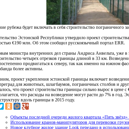
ние рубежа будет включать в себя строительство пограничного з
тельство Эстонской Республики утвердило проект строительств
остью €190 млн. Об этом сообщил русскоязычный портал ERR.
овам министра внутренних дел страны Андриса Анвельта, уже в 
роительство четырех отрезков границы длиной в 33 км. Возведен
 постепенно продвигаться к северу, так как именно на южном фа
абанда более активны.
ним, проект укрепления эстонской границы включает возведени
 преград для животных, шлагбаумов, пограничных столбов и друг
лось, что проект строительства границы сильно вырос в цене с 
олагается, что расходы на возведение могут расти до 7% в год. 
структуру вдоль границы в 2015 году.
Объекты последней очереди жилого квартала «Пять звёзд»
Использование кранов-манипуляторов для перевозки грузо
Новое клубное жилое здание Look передано в использован