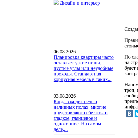
Дизайн и интерьер
Созда
Прави
стоим
06.08.2026
По сл
Планировка квартиры часто
на ст
оставляет узкие ниши,
будет
пустые углы или неудобные
контр
проходы. Стандартная
корпусная мебель в таких...
Напом
троп,
сообща
03.08.2026
предп
Когда заходит речь о
инфра
наливных полах, многие
представляют себе что-то
гладкое, глянцевое и
однотонное. На самом
деле,...