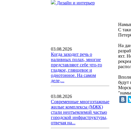
Дизайн и интерьер
Намыв
С так
Петер
На да
03.08.2026
разра
Когда заходит речь о
яхт. Н
наливных полах, многие
рекре
представляют себе что-то
распо
гладкое, глянцевое и
однотонное. На самом
Вполн
деле,...
будут
Морск
"намы
03.08.2026
Современные многоэтажные
жилые комплексы (МЖК)
стали неотъемлемой частью
городской инфраструктуры,
отвечая на...