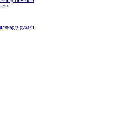
тся под Тюменью
ласти
миллиарда рублей