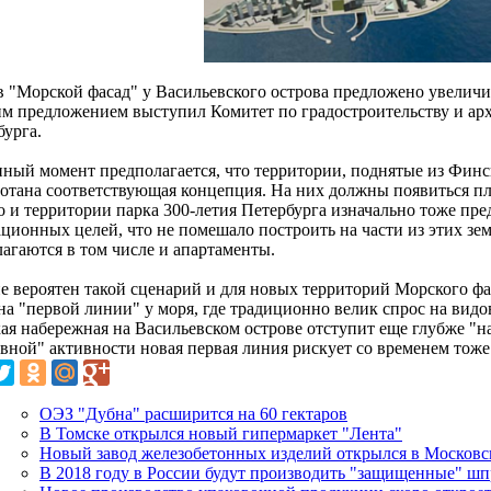
 "Морской фасад" у Васильевского острова предложено увеличи
им предложением выступил Комитет по градостроительству и ар
бурга.
нный момент предполагается, что территории, поднятые из Финс
ботана соответствующая концепция. На них должны появиться п
о и территории парка 300-летия Петербурга изначально тоже пре
ационных целей, что не помешало построить на части из этих зе
лагаются в том числе и апартаменты.
е вероятен такой сценарий и для новых территорий Морского фаса
 на "первой линии" у моря, где традиционно велик спрос на вид
ая набережная на Васильевском острове отступит еще глубже "н
вной" активности новая первая линия рискует со временем тоже 
ОЭЗ "Дубна" расширится на 60 гектаров
В Томске открылся новый гипермаркет "Лента"
Новый завод железобетонных изделий открылся в Московс
В 2018 году в России будут производить "защищенные" ш