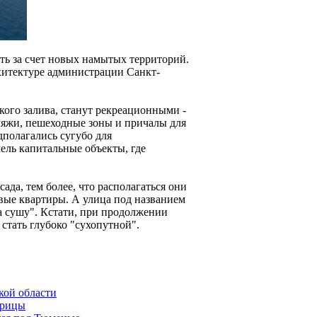
ть за счет новых намытых территорий.
хитектуре администрации Санкт-
кого залива, станут рекреационными -
ляжи, пешеходные зоны и причалы для
дполагались сугубо для
мель капитальные объекты, где
да, тем более, что располагаться они
овые квартиры. А улица под названием
а сушу". Кстати, при продолжении
стать глубоко "сухопутной".
кой области
прицы