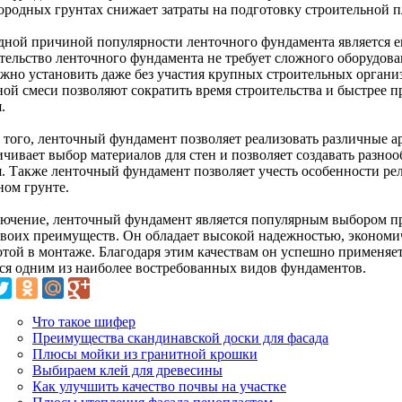
ородных грунтах снижает затраты на подготовку строительной 
дной причиной популярности ленточного фундамента является ег
тельство ленточного фундамента не требует сложного оборудов
ожно установить даже без участия крупных строительных организ
ной смеси позволяют сократить время строительства и быстрее п
.
 того, ленточный фундамент позволяет реализовать различные а
ичивает выбор материалов для стен и позволяет создавать разн
я. Также ленточный фундамент позволяет учесть особенности рел
ном грунте.
лючение, ленточный фундамент является популярным выбором пр
 своих преимуществ. Он обладает высокой надежностью, эконом
отой в монтаже. Благодаря этим качествам он успешно применяет
тся одним из наиболее востребованных видов фундаментов.
Что такое шифер
Преимущества скандинавской доски для фасада
Плюсы мойки из гранитной крошки
Выбираем клей для древесины
Как улучшить качество почвы на участке