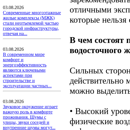
отличными эксп
03.08.2026
Современные многоэтажные
которые нельзя 
жилые комплексы (МЖК)
стали неотъемлемой частью
городской инфраструктуры,
отвечая на...
В чем состоят
водосточного 
03.08.2026
В современном мире
комфорт и
энергоэффективность
Сильных сторон
являются ключевыми
аспектами при
действительно 
строительстве и
эксплуатации частных...
можно выделить
03.08.2026
Звуковое окружение играет
• Высокий уров
важную роль в комфорте
проживания. Шумы с
физические возд
улицы, звуки соседей и
внутренние шумы могут...