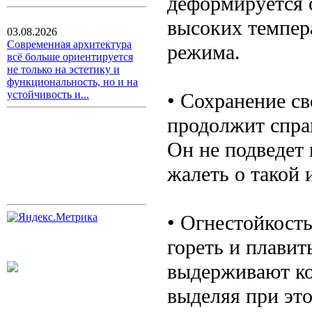
деформируется 
высоких темпер
03.08.2026
Современная архитектура
режима.
всё больше ориентируется
не только на эстетику и
функциональность, но и на
устойчивость и...
• Сохранение с
продолжит спра
Он не подведет 
жалеть о такой 
• Огнестойкость
гореть и плавит
выдерживают ко
выделяя при эт