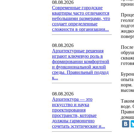
08.08.2026
проник
Современные городские
квартиры часто отличаются
Проце
небольшими размерами, что
геоло
создает определенные
подгот
сложности в организации...
жидкос
повер
08.08.2026
После
Архитектурные решения
обруш
играют ключевую роль в
скваж
формировании комфортной
готовя
и функциональной жилой
среды. Правильный подход
Бурен
к...
опыта
норм.
высок
08.08.2026
Архитектура — это
Таким
искусство и наука
воде.
проектирования
Прави
пространств, которые
домаш
должны гармонично
сочетать эстетические и...