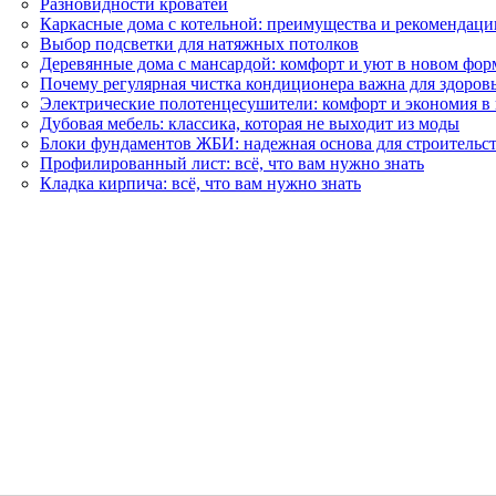
Разновидности кроватей
Каркасные дома с котельной: преимущества и рекомендаци
Выбор подсветки для натяжных потолков
Деревянные дома с мансардой: комфорт и уют в новом фор
Почему регулярная чистка кондиционера важна для здоров
Электрические полотенцесушители: комфорт и экономия в
Дубовая мебель: классика, которая не выходит из моды
Блоки фундаментов ЖБИ: надежная основа для строительс
Профилированный лист: всё, что вам нужно знать
Кладка кирпича: всё, что вам нужно знать