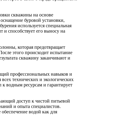
новки скважины на основе
 оснащение буровой установки,
 бурения используется специальная
нт и способствует его выносу на
олонны, которая предотвращает
После этого происходит испытание
езультата скважину заканчивают и
ующий профессиональных навыков и
 всех технических и экологических
 к водным ресурсам и гарантирует
вающий доступ к чистой питьевой
знаний и опыта специалистов.
 обеспечение водой как для