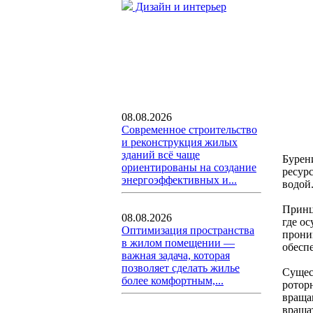
Дизайн и интерьер
08.08.2026
Современное строительство
и реконструкция жилых
зданий всё чаще
Бурен
ориентированы на создание
ресур
энергоэффективных и...
водой
Принц
08.08.2026
где о
Оптимизация пространства
прони
в жилом помещении —
обеспе
важная задача, которая
позволяет сделать жилье
Сущес
более комфортным,...
ротор
враща
враща