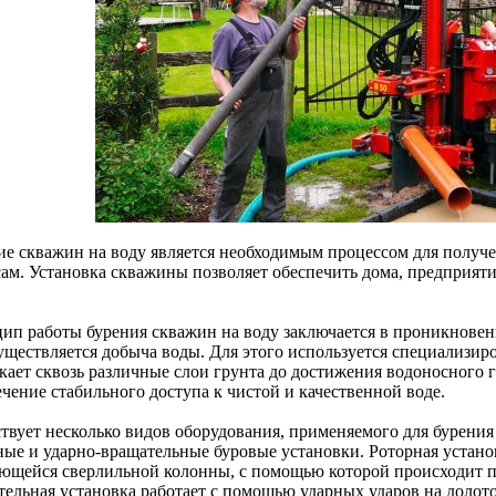
ие скважин на воду является необходимым процессом для получ
сам. Установка скважины позволяет обеспечить дома, предприяти
.
ип работы бурения скважин на воду заключается в проникновени
существляется добыча воды. Для этого используется специализир
кает сквозь различные слои грунта до достижения водоносного г
чение стабильного доступа к чистой и качественной воде.
твует несколько видов оборудования, применяемого для бурени
ные и ударно-вращательные буровые установки. Роторная устано
ющейся сверлильной колонны, с помощью которой происходит п
тельная установка работает с помощью ударных ударов на долото