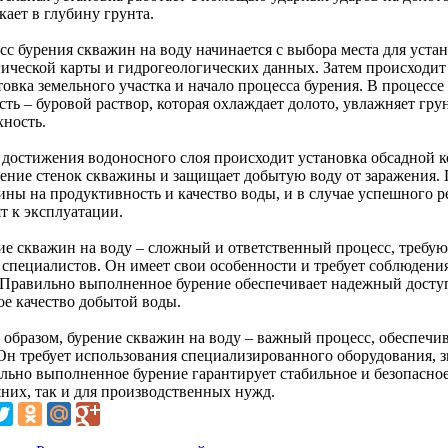
ает в глубину грунта.
сс бурения скважин на воду начинается с выбора места для уста
гической карты и гидрогеологических данных. Затем происходит
овка земельного участка и начало процесса бурения. В процессе
ть – буровой раствор, которая охлаждает долото, увлажняет гру
хность.
 достижения водоносного слоя происходит установка обсадной к
ение стенок скважины и защищает добытую воду от заражения. 
ины на продуктивность и качество воды, и в случае успешного р
т к эксплуатации.
ие скважин на воду – сложный и ответственный процесс, треб
 специалистов. Он имеет свои особенности и требует соблюдения
 Правильно выполненное бурение обеспечивает надежный доступ
ое качество добытой воды.
 образом, бурение скважин на воду – важный процесс, обеспечи
 Он требует использования специализированного оборудования, 
льно выполненное бурение гарантирует стабильное и безопасное
них, так и для производственных нужд.