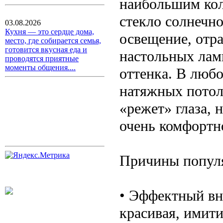
наибольшим кол
стекло солнечно
03.08.2026
Кухня — это сердце дома,
освещение, отра
место, где собирается семья,
готовится вкусная еда и
настольных лам
проводятся приятные
моменты общения....
оттенка. В любо
натяжных потолк
«режет» глаза, 
очень комфортн
Причины популя
• Эффектный вн
красивая, имит