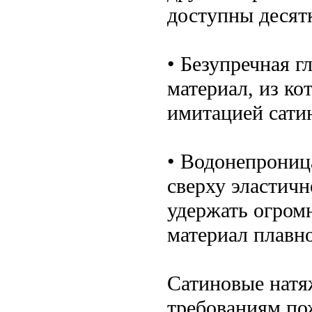
доступны десят
• Безупречная г
материал, из ко
имитацией сатин
• Водонепрониц
сверху эластич
удержать огром
материал плавн
Сатиновые натя
требованиям по