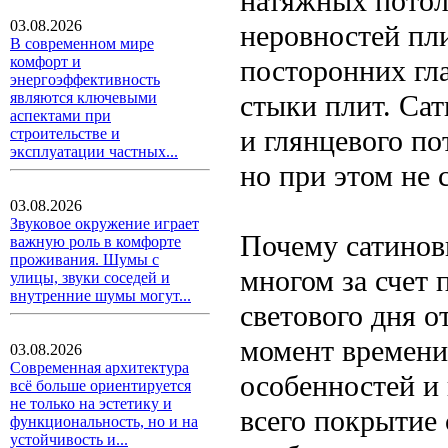
натяжных потол
03.08.2026
неровностей пли
В современном мире
комфорт и
посторонних гла
энергоэффективность
стыки плит. Са
являются ключевыми
аспектами при
и глянцевого по
строительстве и
эксплуатации частных...
но при этом не 
03.08.2026
Звуковое окружение играет
Почему сатинов
важную роль в комфорте
проживания. Шумы с
многом за счет
улицы, звуки соседей и
внутренние шумы могут...
светового дня о
момент времени
03.08.2026
Современная архитектура
особенностей и
всё больше ориентируется
не только на эстетику и
всего покрытие 
функциональность, но и на
устойчивость и...