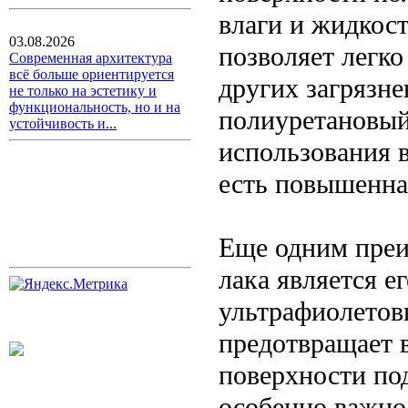
влаги и жидкост
03.08.2026
позволяет легко
Современная архитектура
всё больше ориентируется
других загрязне
не только на эстетику и
функциональность, но и на
полиуретановый
устойчивость и...
использования в
есть повышенна
Еще одним преи
лака является е
ультрафиолетовы
предотвращает 
поверхности под
особенно важно