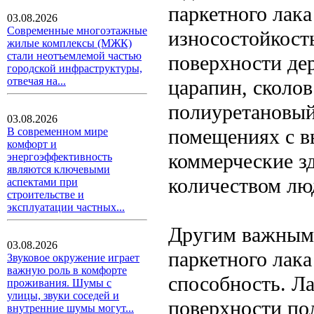
паркетного лака
03.08.2026
Современные многоэтажные
износостойкость
жилые комплексы (МЖК)
стали неотъемлемой частью
поверхности дер
городской инфраструктуры,
отвечая на...
царапин, сколов
полиуретановый
03.08.2026
помещениях с в
В современном мире
комфорт и
коммерческие з
энергоэффективность
являются ключевыми
количеством лю
аспектами при
строительстве и
эксплуатации частных...
Другим важным
03.08.2026
паркетного лака
Звуковое окружение играет
важную роль в комфорте
способность. Л
проживания. Шумы с
улицы, звуки соседей и
поверхности по
внутренние шумы могут...