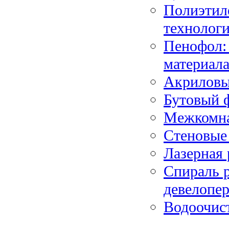
Полиэтил
технологи
Пенофол:
материал
Акриловы
Бутовый 
Межкомна
Стеновые 
Лазерная 
Спираль 
девелопер
Водоочист