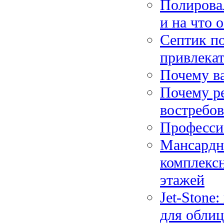
Полирова
и на что 
Септик по
привлекат
Почему ва
Почему р
востребов
Професси
Мансардн
комплексн
этажей
Jet-Stone
для обли