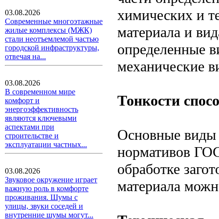
химических и т
03.08.2026
Современные многоэтажные
материала и ви
жилые комплексы (МЖК)
стали неотъемлемой частью
определенные в
городской инфраструктуры,
отвечая на...
механические в
03.08.2026
В современном мире
Тонкости спос
комфорт и
энергоэффективность
являются ключевыми
аспектами при
Основные виды 
строительстве и
эксплуатации частных...
нормативов ГОС
обработке загот
03.08.2026
Звуковое окружение играет
материала можн
важную роль в комфорте
проживания. Шумы с
улицы, звуки соседей и
внутренние шумы могут...