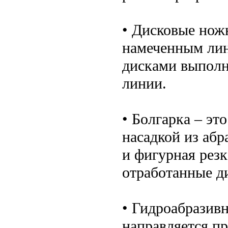
• Дисковые нож
намеченным лин
дисками выполн
линии.
• Болгарка – э
насадкой из абр
и фигурная рез
отработанные д
• Гидроабразивн
направляется п