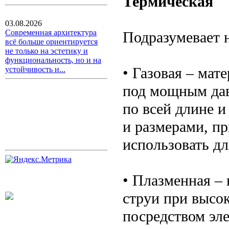
Термическая
03.08.2026
Современная архитектура
Подразумевает н
всё больше ориентируется
не только на эстетику и
функциональность, но и на
• Газовая – мат
устойчивость и...
под мощным дав
по всей длине 
и размерами, п
использовать дл
• Плазменная –
струи при высок
посредством эле