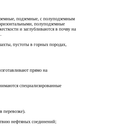
дземные, подземные, с полуподземным
горизонтальными, полуподземные
есткости и заглубливаются в почву на
.
ахты, пустоты в горных породах,
 изготавливают прямо на
занимаются специализированные
 перевозке).
ствию нефтяных соединений;