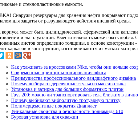
стиковые и стеклопластиковые емкости.
КА! Снаружи резервуары для хранения нефти покрывают под
иалом для защиты от разрушающего действия внешней среды.
 корпуса может быть цилиндрической, сферической или каплеви
отовлении и эксплуатации. Вместительность может быть любая. С
цованных листов определенно толщины, в основе конструкции -
еют каркасов в конструкции, изготавливаются из мягких материа
Как ухаживать за кроссовками Nike, чтобы они дольше со
Современные принципы зонирования офиса
Преимущества профессионального ландшафтного дизайна
Почему выбирают деревянные стулья из массива тика
Установка и затирка для больших форматных плиток
Груз 200: можно ли транспортировать тела близких в лично
Почему выбирают вибролитую тротуарную плитку
Полимерцементные покрытия Диапласт
Уникальные свойства и безопасность полиамида 610
Буровая установка для скважин