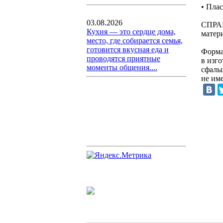
• Пла
03.08.2026
СПРАВ
Кухня — это сердце дома,
матер
место, где собирается семья,
готовится вкусная еда и
Форма
проводятся приятные
в изг
моменты общения....
сфаль
не им