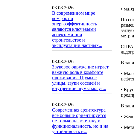
03.08.2026
• мате
В современном мире
комфорт и
По сп
энергоэффективность
разме
являются ключевыми
заглу
аспектами при
метр 
строительстве и
эксплуатации частных...
СПРАВ
льдог
03.08.2026
В зав
Звуковое окружение играет
важную роль в комфорте
• Мал
проживания. Шумы с
нефте
улицы, звуки соседей и
внутренние шумы могут...
• Кру
предп
03.08.2026
В зав
Современная архитектура
всё больше ориентируется
• Жел
не только на эстетику и
функциональность, но и на
• Мет
устойчивость и...