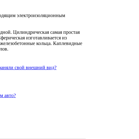
ходящим электроизоляционным
дной. Цилиндрическая самая простая
ферическая изготавливается из
 железобетонные кольца. Каплевидные
лов.
храняли свой внешний вид?
м авто?