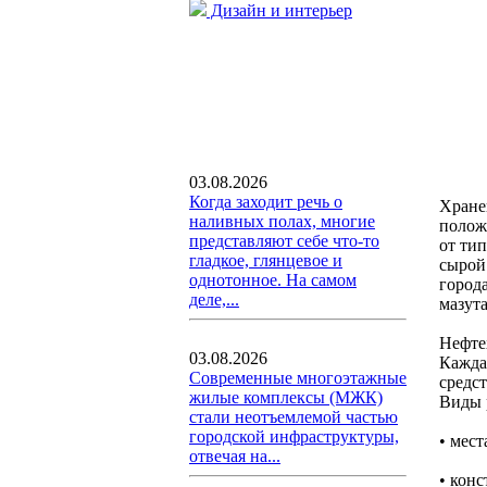
Дизайн и интерьер
03.08.2026
Когда заходит речь о
Хране
наливных полах, многие
полож
представляют себе что-то
от ти
гладкое, глянцевое и
сырой
однотонное. На самом
города
деле,...
мазута
Нефте
03.08.2026
Каждая
Современные многоэтажные
средст
жилые комплексы (МЖК)
Виды 
стали неотъемлемой частью
городской инфраструктуры,
• мест
отвечая на...
• кон