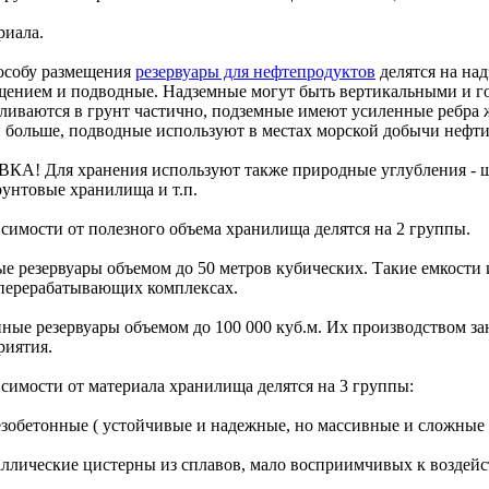
риала.
особу размещения
резервуары для нефтепродуктов
делятся на на
щением и подводные. Надземные могут быть вертикальными и 
бливаются в грунт частично, подземные имеют усиленные ребра ж
и больше, подводные используют в местах морской добычи нефти
КА! Для хранения используют также природные углубления - ш
рунтовые хранилища и т.п.
исимости от полезного объема хранилища делятся на 2 группы.
ые резервуары объемом до 50 метров кубических. Такие емкости
перерабатывающих комплексах.
пные резервуары объемом до 100 000 куб.м. Их производством 
риятия.
исимости от материала хранилища делятся на 3 группы:
езобетонные ( устойчивые и надежные, но массивные и сложные в
аллические цистерны из сплавов, мало восприимчивых к воздей