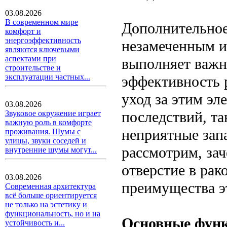
03.08.2026
В современном мире
Дополнительное 
комфорт и
энергоэффективность
незамеченным и
являются ключевыми
аспектами при
выполняет важн
строительстве и
эксплуатации частных...
эффективность 
уход за этим э
03.08.2026
последствий, та
Звуковое окружение играет
важную роль в комфорте
неприятные зап
проживания. Шумы с
улицы, звуки соседей и
рассмотрим, за
внутренние шумы могут...
отверстие в рак
03.08.2026
преимущества э
Современная архитектура
всё больше ориентируется
не только на эстетику и
функциональность, но и на
Основные функ
устойчивость и...