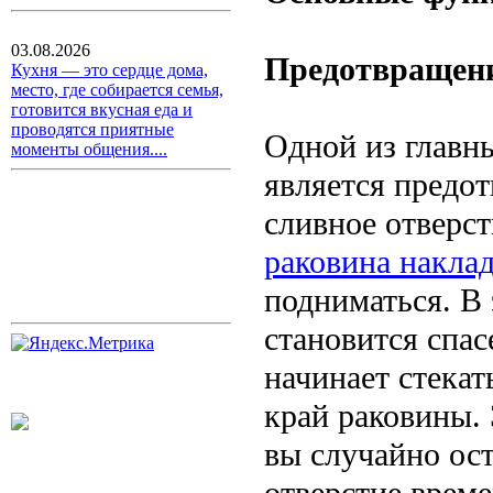
03.08.2026
Предотвращени
Кухня — это сердце дома,
место, где собирается семья,
готовится вкусная еда и
проводятся приятные
Одной из главн
моменты общения....
является предо
сливное отверст
раковина накла
подниматься. В
становится спас
начинает стекат
край раковины. 
вы случайно ос
отверстие врем