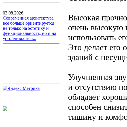
03.08.2026
Высокая прочно
Современная архитектура
всё больше ориентируется
очень высокую п
не только на эстетику и
функциональность, но и на
использовать ег
устойчивость и...
Это делает его 
зданий с несущ
Улучшенная зву
и отсутствию п
обладает хорош
способен снизи
тишину и комфо