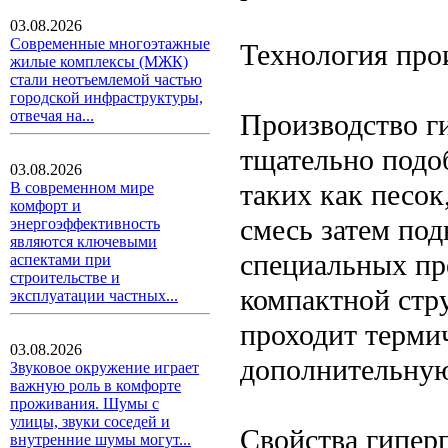
03.08.2026
Современные многоэтажные
Технология про
жилые комплексы (МЖК)
стали неотъемлемой частью
городской инфраструктуры,
отвечая на...
Производство г
тщательно подо
03.08.2026
таких как песок
В современном мире
комфорт и
смесь затем под
энергоэффективность
являются ключевыми
специальных пр
аспектами при
строительстве и
компактной стр
эксплуатации частных...
проходит терми
03.08.2026
дополнительную
Звуковое окружение играет
важную роль в комфорте
проживания. Шумы с
улицы, звуки соседей и
Свойства гипер
внутренние шумы могут...