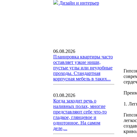
Дизайн и интерьер
06.08.2026
Планировка квартиры часто
оставляет узкие ниши,
пустые углы или неудобные
Гипсо
проходы. Стандартная
совре
корпусная мебель в таких...
серде
Преим
03.08.2026
Когда заходит речь о
1. Лег
наливных полах, многие
представляют себе что-то
Гипсо
гладкое, глянцевое и
легко
однотонное. На самом
созда
деле,...
криво