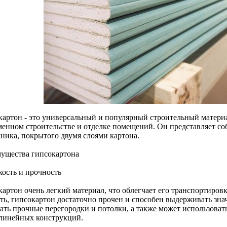
картон - это универсальный и популярный строительный материа
менном строительстве и отделке помещений. Он представляет со
чника, покрытого двумя слоями картона.
ущества гипсокартона
кость и прочность
картон очень легкий материал, что облегчает его транспортиров
сть, гипсокартон достаточно прочен и способен выдерживать зна
вать прочные перегородки и потолки, а также может использоват
линейных конструкций.