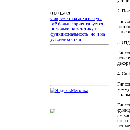
устан
2. По
03.08.2026
Современная архитектура
Гипсо
всё больше ориентируется
потол
не только на эстетику и
гипсо
функциональность, но и на
устойчивость и...
3. Отд
Гипсок
повер
декор
4. Ск
Гипсо
комму
видим
Гипсо
функц
легко
стен 
попул