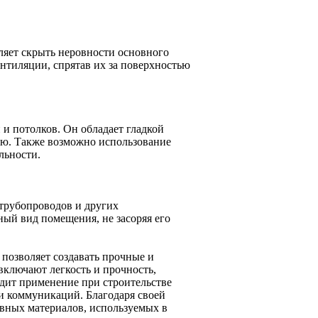
ляет скрыть неровности основного
ентиляции, спрятав их за поверхностью
 и потолков. Он обладает гладкой
нию. Также возможно использование
льности.
 трубопроводов и других
ный вид помещения, не засоряя его
позволяет создавать прочные и
ключают легкость и прочность,
одит применение при строительстве
ии коммуникаций. Благодаря своей
овных материалов, используемых в