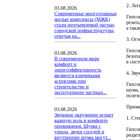
2. Лег
03.08.2026
Современные многоэтажные
Гипсо
жилые комплексы (МЖК)
резат
стали неотъемлемой частью
а так
городской инфраструктуры,
отвечая на...
3. Ог
Гипсок
03.08.2026
безоп
В современном мире
в сис
комфорт и
энергоэффективность
4. Зву
являются ключевыми
аспектами при
Гипсо
строительстве и
шума,
эксплуатации частных...
полез
Приме
03.08.2026
Звуковое окружение играет
1. Ст
важную роль в комфорте
проживания. Шумы с
Гипсо
улицы, звуки соседей и
разде
внутренние шумы могут...