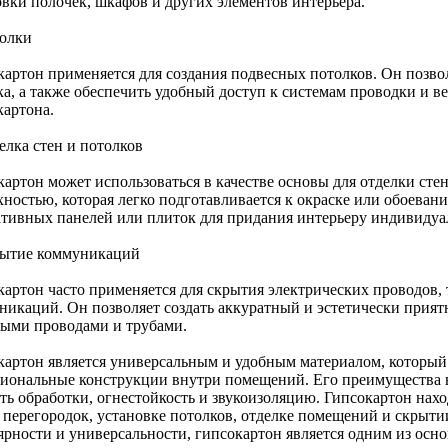
овки полочек, шкафов и других элементов интерьера.
толки
картон применяется для создания подвесных потолков. Он позво
ка, а также обеспечить удобный доступ к системам проводки и в
картона.
елка стен и потолков
артон может использоваться в качестве основы для отделки стен
хностью, которая легко подготавливается к окраске или обоева
ативных панелей или плиток для придания интерьеру индивидуа
рытие коммуникаций
картон часто применяется для скрытия электрических проводов,
никаций. Он позволяет создать аккуратный и эстетически прият
ыми проводами и трубами.
картон является универсальным и удобным материалом, который 
иональные конструкции внутри помещений. Его преимущества в
сть обработки, огнестойкость и звукоизоляцию. Гипсокартон нах
и перегородок, установке потолков, отделке помещений и скрыт
ярности и универсальности, гипсокартон является одним из осн