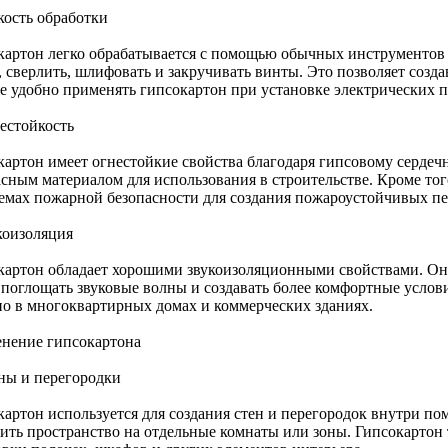
кость обработки
картон легко обрабатывается с помощью обычных инструментов 
ь, сверлить, шлифовать и закручивать винты. Это позволяет созд
же удобно применять гипсокартон при установке электрических 
нестойкость
артон имеет огнестойкие свойства благодаря гипсовому сердечни
асным материалом для использования в строительстве. Кроме тог
темах пожарной безопасности для создания пожароустойчивых пе
коизоляция
картон обладает хорошими звукоизоляционными свойствами. Он 
 поглощать звуковые волны и создавать более комфортные услов
но в многоквартирных домах и коммерческих зданиях.
нение гипсокартона
ены и перегородки
картон используется для создания стен и перегородок внутри по
лить пространство на отдельные комнаты или зоны. Гипсокартон