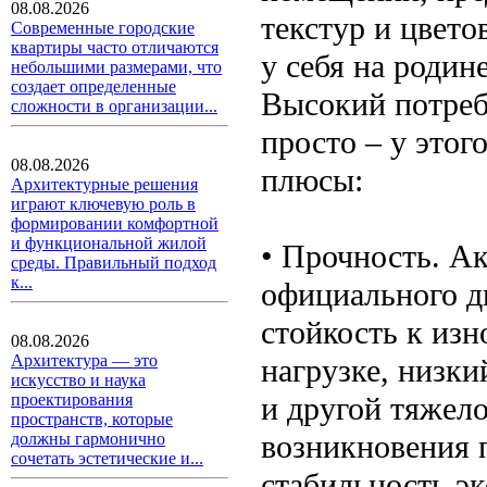
08.08.2026
текстур и цвето
Современные городские
квартиры часто отличаются
у себя на родин
небольшими размерами, что
создает определенные
Высокий потреб
сложности в организации...
просто – у этог
08.08.2026
плюсы:
Архитектурные решения
играют ключевую роль в
формировании комфортной
и функциональной жилой
• Прочность. А
среды. Правильный подход
к...
официального д
стойкость к изн
08.08.2026
Архитектура — это
нагрузке, низки
искусство и наука
и другой тяжел
проектирования
пространств, которые
возникновения 
должны гармонично
сочетать эстетические и...
стабильность эк