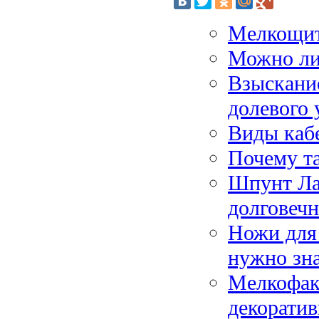
Мелкощит
Можно ли 
Взыскание
долевого 
Виды каб
Почему та
Шпунт Ла
долговечн
Ножи для 
нужно зн
Мелкофак
декорати