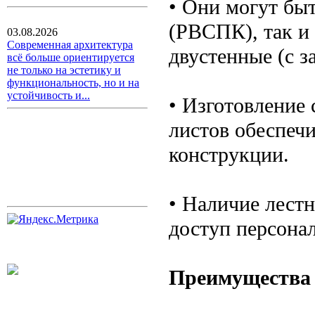
• Они могут бы
(РВСПК), так и
03.08.2026
Современная архитектура
двустенные (с з
всё больше ориентируется
не только на эстетику и
функциональность, но и на
устойчивость и...
• Изготовление
листов обеспеч
конструкции.
• Наличие лест
доступ персонал
Преимущества 