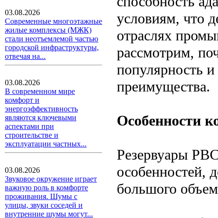
способность ад
03.08.2026
условиям, что 
Современные многоэтажные
жилые комплексы (МЖК)
отраслях промы
стали неотъемлемой частью
городской инфраструктуры,
рассмотрим, по
отвечая на...
популярность и
преимущества.
03.08.2026
В современном мире
комфорт и
энергоэффективность
Особенности к
являются ключевыми
аспектами при
строительстве и
эксплуатации частных...
Резервуары РВС
особенностей, 
03.08.2026
Звуковое окружение играет
большого объем
важную роль в комфорте
проживания. Шумы с
улицы, звуки соседей и
внутренние шумы могут...