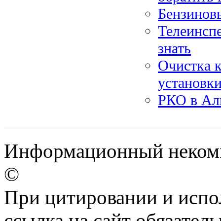
Бензинов
Телеинсп
знать
Очистка 
установк
РКО в Ал
Информационный некомме
©
При цитировании и испо
ссылка на сайт обязатель