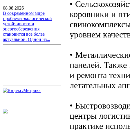
• Сельскохозяй
08.08.2026
коровники и пт
В современном мире
проблема экологической
свинокомплексы
устойчивости и
энергосбережения
уровнем качеств
становится всё более
актуальной. Одной из...
• Металлические
панелей. Также 
и ремонта техн
летательных апп
• Быстровозвод
центры логисти
практике испол