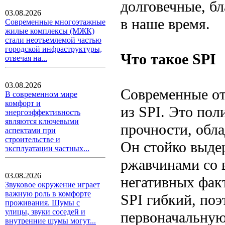
долговечные, б
03.08.2026
в наше время.
Современные многоэтажные
жилые комплексы (МЖК)
стали неотъемлемой частью
городской инфраструктуры,
Что такое SPI
отвечая на...
03.08.2026
Современные от
В современном мире
комфорт и
из SPI. Это по
энергоэффективность
являются ключевыми
прочности, обл
аспектами при
строительстве и
Он стойко выде
эксплуатации частных...
ржавчинами со 
03.08.2026
негативных фак
Звуковое окружение играет
важную роль в комфорте
SPI гибкий, поэ
проживания. Шумы с
улицы, звуки соседей и
первоначальную
внутренние шумы могут...