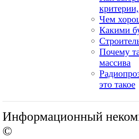
критерии,
Чем хорош
Какими бу
Строитель
Почему т
массива
Радиопроз
это такое
Информационный некомме
©