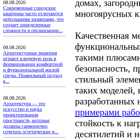
домах, загородн
08.08.2026
Современные городские
многоярусных к
квартиры часто отличаются
небольшими размерами, что
создает определенные
сложности в организации...
Качественная ме
функциональный
08.08.2026
Архитектурные решения
такими плюсами
играют ключевую роль в
формировании комфортной
безопасность, п
и функциональной жилой
среды. Правильный подход
стильный элеме
к...
таких моделей,
08.08.2026
разработанных н
Архитектура — это
искусство и наука
примерами рабо
проектирования
стойкость к наг
пространств, которые
должны гармонично
десятилетий и н
сочетать эстетические и...