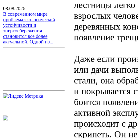
лестницы легко
08.08.2026
взрослых челов
В современном мире
проблема экологической
деревянных кон
устойчивости и
энергосбережения
появление трещ
становится всё более
актуальной. Одной из...
Даже если прои
или дачи выполн
стали, она обр
и покрывается с
боится появлен
активной эксплу
происходит с др
скрипеть. Он не