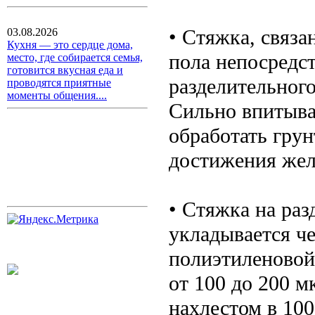
• Стяжка, связа
03.08.2026
Кухня — это сердце дома,
пола непосредст
место, где собирается семья,
готовится вкусная еда и
разделительного
проводятся приятные
моменты общения....
Сильно впитыв
обработать грун
достижения жел
• Стяжка на раз
укладывается че
полиэтиленовой
от 100 до 200 м
нахлестом в 10