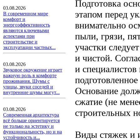
Подготовка осн
03.08.2026
этапом перед у
В современном мире
комфорт и
внимательно ос
энергоэффективность
являются ключевыми
пыли, грязи, пя
аспектами при
строительстве и
участки следует
эксплуатации частных...
и чистой. Согла
03.08.2026
и специалистов
Звуковое окружение играет
важную роль в комфорте
подготовленное 
проживания. Шумы с
улицы, звуки соседей и
Основание долж
внутренние шумы могут...
сжатие (не мене
03.08.2026
строительных н
Современная архитектура
всё больше ориентируется
не только на эстетику и
функциональность, но и на
Виды стяжек и и
устойчивость и...