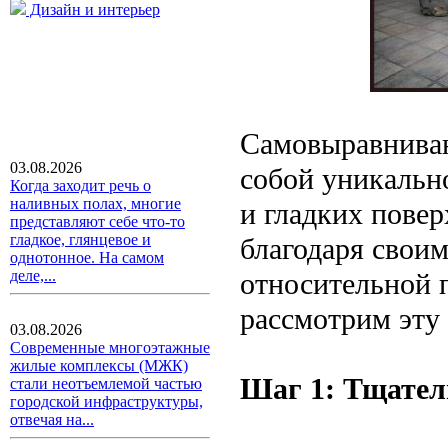
Дизайн и интерьер
Самовыравнива
03.08.2026
собой уникальн
Когда заходит речь о
наливных полах, многие
и гладких пове
представляют себе что-то
гладкое, глянцевое и
благодаря свои
однотонное. На самом
относительной п
деле,...
рассмотрим эту 
03.08.2026
Современные многоэтажные
жилые комплексы (МЖК)
Шаг 1: Тщател
стали неотъемлемой частью
городской инфраструктуры,
отвечая на...